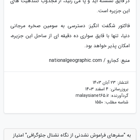
در قایق نشسته اید و پا می زنید، از مجذوب کنندهیت های
این جزیره است.
فاکتور شگفت انگیز: دسترسی به سومین صخره مرجانی
دنیا، تنها با قایق سواری ده دقیقه ای از ساحل این جزیره،
امکان پذیر خواهد بود.
منبع: کجارو / nationalgeographic.com
انتشار:
23 آبان 1403
بروزرسانی:
4 اسفند 1403
گردآورنده:
malaysianet65.ir
شناسه مطلب: 1550
به "سفرهای فراموش نشدنی از نگاه نشنال جئوگرافی" امتیاز