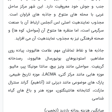
جنب و جوش خود معروفیت دارد. این شهر مرکز ساحل
غربی با محله های متنوع و جاذبه های فراوان است.
مجذوب نمایندهیت اصلی لس آنجلس ارتباط آن با صنعت
سرگرمی است، اما منظره ها متنوع آن (سواحل، کوه ها) و
صحنه فرهنگی نیز به مجذوب نمایندهیت آن می افزاید.
جاذبه ها و نقاط تماشای مهم: علامت هالیوود، پیاده روی
مشاهیر، استودیوهای یونیورسال هالیوود، رصدخانه
گریفیت. سواحلی مانند ونیز بیچ، سانتا مونیکا پیر، مالیبو.
موزه هایی مانند مرکز گتی، LACMA، موزه تاریخ طبیعی.
پارک های موضوعی مانند دیزنی لند (آناهیم). گراند سنترال
مارکت، کتابخانه هانتینگتون، موزه هنر و باغ های گیاه
شناسی.
میانگین هزینه روزانه بازدید (تخمین)