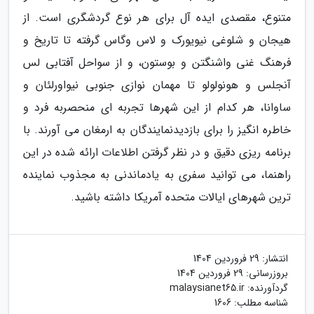
متنوع، مقصدی ایده آل برای هر نوع گردشگری است. از
هیجان و شلوغی نیویورک و لاس وگاس گرفته تا تاریخ و
فرهنگ غنی واشنگتن و بوستون، و از سواحل آفتابی لس
آنجلس و هونولولو تا مهمان نوازی جنوبی نیواورلئان و
ساوانا، هر کدام از این شهرها تجربه ای منحصربه فرد و
خاطره انگیز را برای بازدیدنمایندگان به ارمغان می آورند. با
برنامه ریزی دقیق و در نظر گرفتن اطلاعات ارائه شده در این
راهنما، می توانید سفری به یادماندنی به مجذوب نماینده
ترین شهرهای ایالات متحده آمریکا داشته باشید.
انتشار:
29 فروردین 1404
بروزرسانی:
29 فروردین 1404
گردآورنده:
malaysianet65.ir
شناسه مطلب: 1606