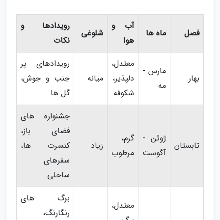
آب و
رویدادها و
فصل
ماه ها
شلوغی
هوا
نکات
معتدل،
رویدادهای پر
مارس -
بهار
دلپذیر،
میانه
جنب و جوش،
مه
شکوفه
گل ها
جشنواره های
فضای باز،
ژوئن -
گرم،
تابستان
زیاد
کنسرت ها،
آگوست
مرطوب
سفرهای
ساحلی
برگ های
معتدل،
رنگارنگ،