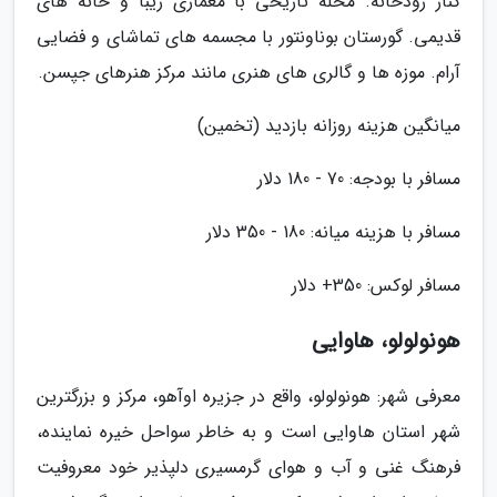
کنار رودخانه. محله تاریخی با معماری زیبا و خانه های
قدیمی. گورستان بوناونتور با مجسمه های تماشای و فضایی
آرام. موزه ها و گالری های هنری مانند مرکز هنرهای جپسن.
میانگین هزینه روزانه بازدید (تخمین)
مسافر با بودجه: 70 - 180 دلار
مسافر با هزینه میانه: 180 - 350 دلار
مسافر لوکس: 350+ دلار
هونولولو، هاوایی
معرفی شهر: هونولولو، واقع در جزیره اوآهو، مرکز و بزرگترین
شهر استان هاوایی است و به خاطر سواحل خیره نماینده،
فرهنگ غنی و آب و هوای گرمسیری دلپذیر خود معروفیت