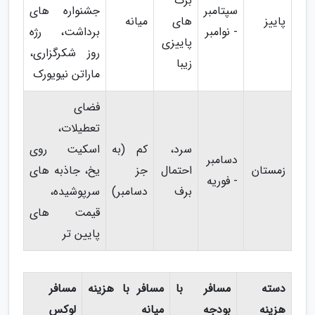
برگ
سپتامبر
جشنواره های
پاییز
های
میانه
- نوامبر
برداشت، رژه
پاییزی
روز شکرگزاری،
زیبا
ماراتن نیویورک
فضای
تعطیلات،
سرد،
کم (به
اسکیت روی
دسامبر
زمستان
احتمال
جز
یخ، جاذبه های
- فوریه
برف
دسامبر)
سرپوشیده،
قیمت های
پایین تر
دسته
مسافر با
مسافر با هزینه
مسافر
هزینه
بودجه
میانه
لوکس