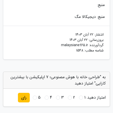
منبع:
منبع: دیجیکالا مگ
انتشار:
22 آبان 1403
بروزرسانی:
22 آبان 1403
گردآورنده:
malaysianet65.ir
شناسه مطلب: 1548
به "طراحی خانه با هوش مصنوعی؛ 7 اپلیکیشن با بیشترین
کارایی" امتیاز دهید
امتیاز دهید:
1
2
3
4
5
رای