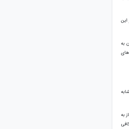
این
ران به
های
 مشابه
 نیاز به
کافی