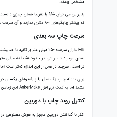
مشخص بودند.
بنابراین می توان M5 را تقریبا هم
که بیشتر چاپگرهای 800 دلاری ندارند و آن سرعت زیاد دستگاه است.
سرعت چاپ سه بعدی
تر است. هرچند در عمل از این اندازه کمتر است اما 
کشید اما به کمک نرم افزار AnkerMake این زمامن به کمتر از نصف یعنی فقط 11 ساعت و 17 دقیقه کاهش یافت.
کنترل روند چاپ با دوربین