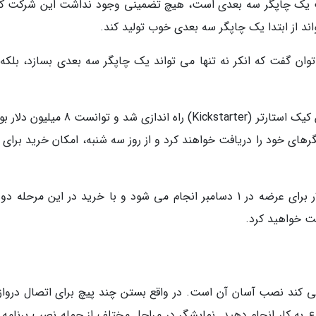
د که در حال ساخت یک چاپگر سه بعدی است، هیچ تضمینی وجود نداشت این شرکت ک
اند از ابتدا یک چاپگر سه بعدی خوب تولید کند.
رضه انکرمیک ام5 (AnkerMake M5) می توان گفت که انکر نه تنها می تواند یک چاپگر سه بعدی بسازد، بلک
پروژه AnkerMake M5 در ابتدا به عنوان یک کمپین کیک استارتر (Kickstarter) راه اندازی شد و 
رهای خود را دریافت خواهند کرد و از روز سه شنبه، امکان خرید برای 
پیش سفارش این محصول اکنون با قیمت 799 دلار برای عرضه در 1 دسامبر انجام می شود و با خرید در این مرحل
مورد AnkerMake جلب توجه می کند نصب آسان آن است. در واقع بستن چند پیچ برای اتصال دروا
ع به کار انجام دهید. نمایشگر در مراحل مختلف از جمله نصب برنامه 