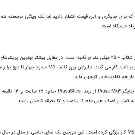
ان چیزی دانست که برای چاپگری با این قیمت انتظار دارید اما یک ویژگی برجسته هم 
M5 دارای سرعت 250 میلی متر بر ثانیه با حدبیشتر شتاب 2500 میلی متر بر ثانیه است. در مقابل بیشتر بهترین پرین
بعدی موجود با سرعتی در حدود 50 تا 80 میلی متر بر ثانیه کار می کنند. بنابراین روی کاغذ، M5 حدود چهار 
باز هم تفاوت قابل توجهی دارد.
برای نمونه چاپ یک مدل با پارامترهای یکسان در چاپگر Prusa Mk3 از برند
انکر با گذاشتن دوربین مجهز به هوش مصنوعی در M5 کار بزرگی کرده است. این دوربین یک نمای جانبی از مدل در ح