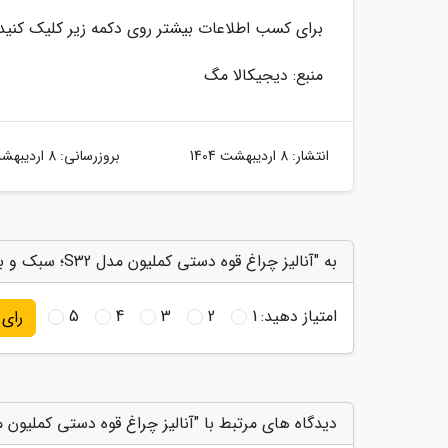
برای کسب اطلاعات بیشتر روی دکمه زیر کلیک کنید
منبع: دیجیکالا مگ
انتشار:
8 اردیبهشت 1404
بروزرسانی:
8 اردیبهشت 1404
به "آنالیز چراغ قوه دستی کملیون مدل S32؛ سبک و باکیفیت" امتیاز دهید
امتیاز دهید:
1
2
3
4
5
رای
دیدگاه های مرتبط با "آنالیز چراغ قوه دستی کملیون مدل S32؛ سبک و باک