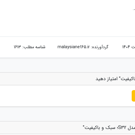
.
گردآورنده:
malaysianet65.ir
شناسه مطلب: 1613
یفیت"