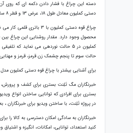
دسته این چراغ با فشار دادن دکمه ای که روی آن
دستی کملیون معادل طول 18، عرض 13 و قطر 8 سانتی متر است. وزن این دستگاه هم 397 گرم است.
کملیون در 5 حالت نوردهی می نماید که تل
حالت سوم تا پنجم چشمک زن قرمز، قرمز و مهتابی
برای آشنایی بیشتر با چراغ قوه دستی کملیون مدل S32 و آنالیز دقیق تر آن، شما را به تماشای ویدیوی بالا دعوت می کنیم
خبرنگاران مگ تَلِنت بستری برای کشف و پرورش
بستری برای افرادی که توانایی ساختن انواع ویدیو ر
در پروژه تَلِنت، با ساختن ویدیو برای خبرنگاران ،
خبرنگاران به سادگی امکان دسترسی به کالا را برای 
کنید استعداد، توانایی، امکانات، انگیزه و اشتیاق و