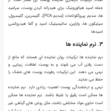
جمله اسید هیالورونیک برای هیدراته کردن پوست، سِرامید
ها، سدیم پیروگلوتامات (سدیم PCA)، گلیسرین، گلیسرول،
سیلیکون ها، وازلین، سالیسیلیک اسید و آلفا هیدروکسی
اسیدها.
3. نرم نماینده ها
نرم نماینده ها ترکیبات روان نماینده ای هستند که مانع از
دست رفتن آب می شوند و به پوست لطافت، زیبایی و
نرمی می دهند. این ترکیبات رطوبت پوست های خشک را
حفظ می نمایند.
نرمی و درخشندگی پوست اهمیت زیادی دارد. نرم نماینده
ها ممکن است رقیق یا غلیظ باشند. نرم نماینده ها ممکن
است حاوی مواد مختلفی باشند، مثل روغن های گیاهی غیر
معطر (زیرا روغن های معطر به پوست آسیب می زنند) کره