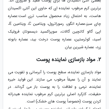
بعضی آنتی اکسیدان ها برای پوست مفید و ضروری اند.
برترین کرم مرطوب نماینده ای که حاوی این آنتی اکسیدان
هاست، به احتمال زیاد محصول مناسب تری است:عصاره
چای سبز،عصاره انگور، رسوراترول، ویتامین C، ویتامین E،
اپی گالو کاتچین گالات، سوپراکسید دیسموتاز، فرولیک
اسید، کوئرستین، عصاره پوست درخت بید، عصاره بابونه
زرد، عصاره شیرین بیان.
2. مواد بازسازی نماینده پوست
مواد بازسازی نماینده، سطح پوست را آبرسانی و تقویت می
نمایند و آن را عمیقاً مرطوب می سازند. این فواید خیره
نماینده، نرمی و لطافت را به پوست باز می گرداند. در
حقیقت، کارکرد اصلی برترین کرم مرطوب نماینده هیدراته
کردن پوست (خصوصاً پوست های خشک) است.
تعداد ترکیبات بازسازی نماینده پوست بی شمار است: از