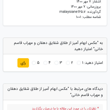
انتشار:
7 مهر 1400
بروزرسانی:
7 مهر 1400
گردآورنده:
malaysianet65.ir
شناسه مطلب: 1001
به "عکس ابهام آمیز از طلاق شقایق دهقان و مهراب قاسم
خانی" امتیاز دهید
امتیاز دهید:
1
2
3
4
5
رای
دیدگاه های مرتبط با "عکس ابهام آمیز از طلاق شقایق دهقان
و مهراب قاسم خانی"
* نظرتان را در مورد این مقاله با ما درمیان بگذارید