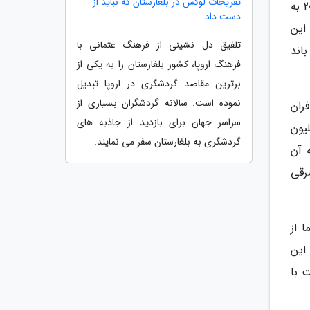
تفریحات لوکس در بلغارستان که نباید از
قدیمی و اصلی خود را مورد بازسازی کامل قرار داد و ظرفیت این فرودگاه را بسیار بیش از پیش افزایش داد. از سال 2008 به
دست داد
این
تلفیق دل نشینی از فرهنگ عثمانی با
نای باند
فرهنگ اروپا، کشور بلغارستان را به یکی از
برترین مقاصد گردشگری در اروپا تبدیل
نموده است. سالانه گردشگران بسیاری از
فران
سراسر جهان برای بازدید از جاذبه های
ودگاه بر طبق آمار رسمی که وجود دارد به صورت میانگین بیش از 5 میلیون
گردشگری به بلغارستان سفر می نمایند.
 آن
رقی
 از
این
تر که معادل است با