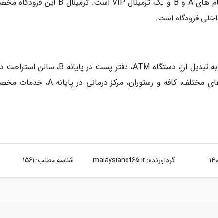
فرودگاه بین المللی کولتسوو دارای دو ترمینال به نام های A و B و یک ترمینال VIP است. ترمینال
از امکاناتی که در این فرودگاه وجود دارد می توان به تبدیل ارز، دستگاه ATM، دفتر پست در پایانه 
3 ترمینال، اینترنت رایگان و پرسرعت، فروشگاه های مختلف، کافه و رستوران، مرکز درمانی د
گردآورنده:
malaysianet65.ir
شناسه مطلب: 1561