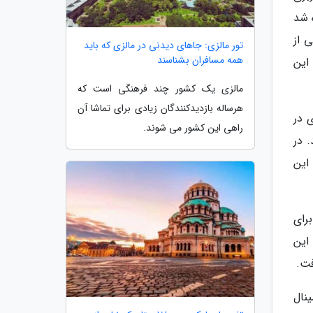
زی نهاده شد
 از
تور مالزی: جاهای دیدنی در مالزی که باید
همه مسافران بشناسند
ین فرودگاه افتتاح شد. درسال 1963 بود که این
مالزی یک کشور چند فرهنگی است که
هرساله بازدیدکنندگان زیادی برای تماشا آن
ی در
راهی این کشور می شوند.
ردالفسک ایر (Sverdlovsk Air) در آمد. در
 این
برای
این
فت.
 2006 این فرودگاه ترمینال