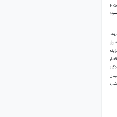
ین و
لمللی کولتسوو
 میرود.
ینبورگ حرکت می کند که در حدود 40 دقیقه طول
زینه
طار
 است و بین فرودگاه
یز زمان برای رسیدن
 دارد و از 6 صبح تا نیمه شب