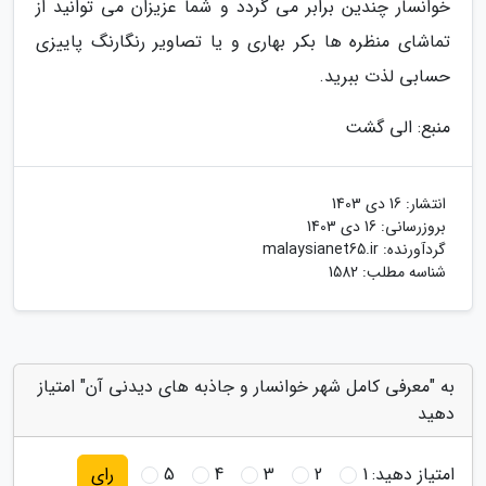
خوانسار چندین برابر می گردد و شما عزیزان می توانید از
تماشای منظره ها بکر بهاری و یا تصاویر رنگارنگ پاییزی
حسابی لذت ببرید.
منبع: الی گشت
انتشار:
16 دی 1403
بروزرسانی:
16 دی 1403
گردآورنده:
malaysianet65.ir
شناسه مطلب: 1582
به "معرفی کامل شهر خوانسار و جاذبه های دیدنی آن" امتیاز
دهید
امتیاز دهید:
1
2
3
4
5
رای