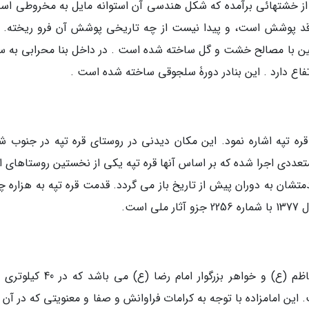
چه از خشتهائی برآمده که شکل هندسی آن استوانه مایل به مخروطی اس
 فاقد پوشش است، و پیدا نیست از چه تاریخی پوشش آن فرو ریخته. ب
رتفاع بیش از 15 متر از سطح زمین با مصالح خشت و گل ساخته شده است . در داخل بنا محرابی ب
ره تپه اشاره نمود. این مکان دیدنی در روستای قره تپه در جنوب ش
تعددی اجرا شده که بر اساس آنها قره تپه یکی از نخستین روستاهای ای
تشان به دوران پیش از تاریخ باز می گردد. قدمت قره تپه به هزاره چه
ست.
امامزاده بی بی سکینه دختر گرامی امام موسی کاظم (ع) و خواهر بزرگوار امام رضا 
این امامزاده با توجه به کرامات فراوانش و صفا و معنویتی که در آن 