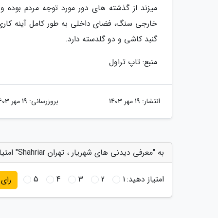
میزند از گذشته های دور مورد توجه مردم بوده و
خارجی سنگ، فضای داخلی به طور کامل آینه کاری ب
گنبد کاشی و دو گلدسته دارد.
منبع: تاپ تراول
انتشار:
19 مهر 1403
بروزرسانی:
19 مهر 1403
به "معرفی دیدنی های شهریار ، تهران Shahriar" امتیاز دهید
امتیاز دهید:
1
2
3
4
5
رای