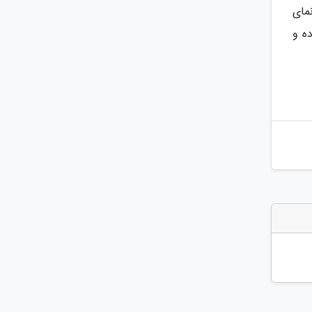
مای
ه و