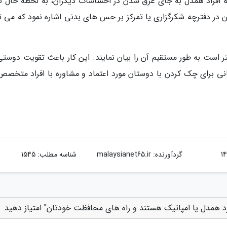
که افراد همدل به جای غرق شدن در احساسات دیگران، به لحظه حال ت
ن در دفترچه شکرگزاری یا تمرکز بر حس های بدنی اشاره نمود که می تو
هتر است به طور مستقیم آن را بیان نمایند. این کار باعث تقویت دوست
مانی برای چک کردن با دوستان مورد اعتماد و مشاوره با افراد متخصص 
گردآورنده:
malaysianet65.ir
شناسه مطلب: 1545
 همدل یا امپاتیک هستند و راه های محافظت خودتان" امتیاز دهید