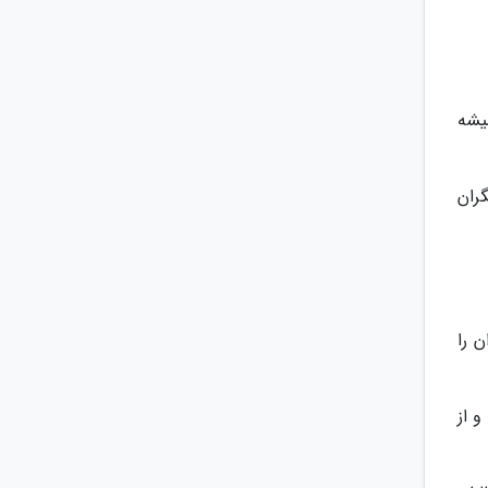
یشه
گران
 را
 از